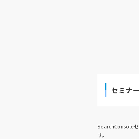
セミナ
SearchCon
す。