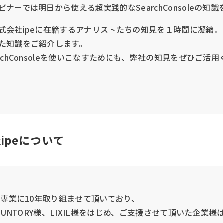
ナーでは明日から使える超実践的なSearchConsoleの知
式会社ipeに在籍するアナリストたちの知見を１時間に凝縮。
た知識をご紹介します。
rchConsoleを使いこなすためにも、弊社の知見をぜひご活
ipeについて
を専業に10年取り組ませて頂いており、
、SUNTORY様、LIXIL様をはじめ、ご支援させて頂いた企業様